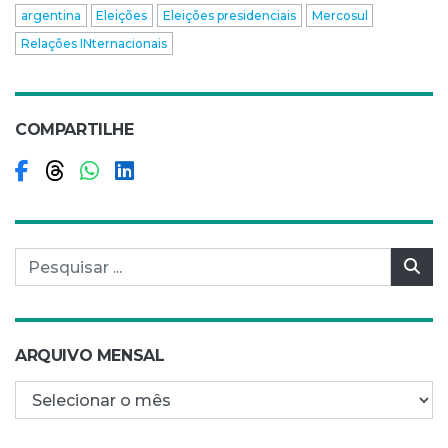
argentina
Eleições
Eleições presidenciais
Mercosul
Relações INternacionais
COMPARTILHE
Compartilhar no Facebook
Compartilhar no Threads
Compartilhar no WhatsApp
Compartilhar no LinkedIn
Pesquisar por:
Pes
ARQUIVO MENSAL
Arquivo mensal