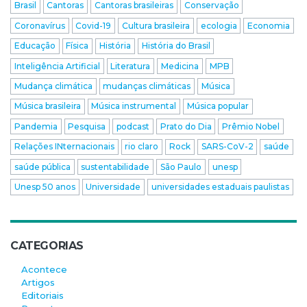
Brasil
Cantoras
Cantoras brasileiras
Conservação
Coronavírus
Covid-19
Cultura brasileira
ecologia
Economia
Educação
Física
História
História do Brasil
Inteligência Artificial
Literatura
Medicina
MPB
Mudança climática
mudanças climáticas
Música
Música brasileira
Música instrumental
Música popular
Pandemia
Pesquisa
podcast
Prato do Dia
Prêmio Nobel
Relações INternacionais
rio claro
Rock
SARS-CoV-2
saúde
saúde pública
sustentabilidade
São Paulo
unesp
Unesp 50 anos
Universidade
universidades estaduais paulistas
CATEGORIAS
Acontece
Artigos
Editoriais