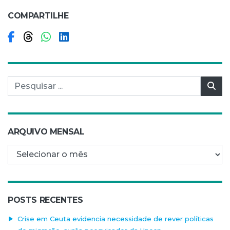
COMPARTILHE
Compartilhar no Facebook
Compartilhar no Threads
Compartilhar no WhatsApp
Compartilhar no LinkedIn
Pesquisar por:
Pes
ARQUIVO MENSAL
Arquivo mensal
POSTS RECENTES
Crise em Ceuta evidencia necessidade de rever políticas