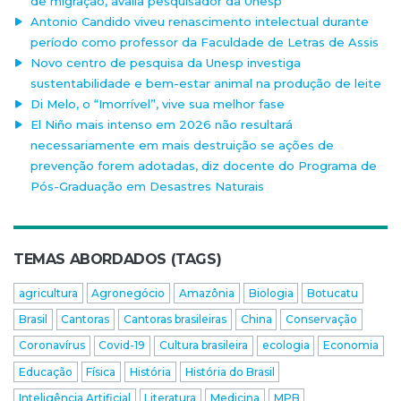
de migração, avalia pesquisador da Unesp
Antonio Candido viveu renascimento intelectual durante
período como professor da Faculdade de Letras de Assis
Novo centro de pesquisa da Unesp investiga
sustentabilidade e bem-estar animal na produção de leite
Di Melo, o “Imorrível”, vive sua melhor fase
El Niño mais intenso em 2026 não resultará
necessariamente em mais destruição se ações de
prevenção forem adotadas, diz docente do Programa de
Pós-Graduação em Desastres Naturais
TEMAS ABORDADOS (TAGS)
agricultura
Agronegócio
Amazônia
Biologia
Botucatu
Brasil
Cantoras
Cantoras brasileiras
China
Conservação
Coronavírus
Covid-19
Cultura brasileira
ecologia
Economia
Educação
Física
História
História do Brasil
Inteligência Artificial
Literatura
Medicina
MPB