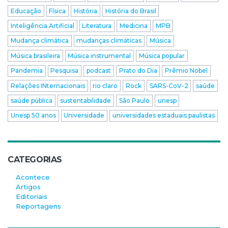
Educação
Física
História
História do Brasil
Inteligência Artificial
Literatura
Medicina
MPB
Mudança climática
mudanças climáticas
Música
Música brasileira
Música instrumental
Música popular
Pandemia
Pesquisa
podcast
Prato do Dia
Prêmio Nobel
Relações INternacionais
rio claro
Rock
SARS-CoV-2
saúde
saúde pública
sustentabilidade
São Paulo
unesp
Unesp 50 anos
Universidade
universidades estaduais paulistas
CATEGORIAS
Acontece
Artigos
Editoriais
Reportagens