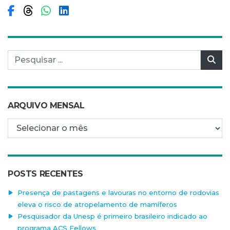
Compartilhar no Facebook
Compartilhar no Threads
Compartilhar no WhatsApp
Compartilhar no LinkedIn
Pesquisar por:
Pes
ARQUIVO MENSAL
Arquivo mensal
POSTS RECENTES
Presença de pastagens e lavouras no entorno de rodovias
eleva o risco de atropelamento de mamíferos
Pesquisador da Unesp é primeiro brasileiro indicado ao
programa ACS Fellows