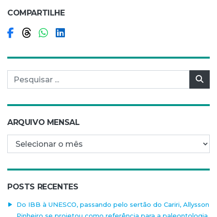
COMPARTILHE
Compartilhar no Facebook
Compartilhar no Threads
Compartilhar no WhatsApp
Compartilhar no LinkedIn
Pesquisar por:
Pes
ARQUIVO MENSAL
Arquivo mensal
POSTS RECENTES
Do IBB à UNESCO, passando pelo sertão do Cariri, Allysson
Pinheiro se projetou como referência para a paleontologia