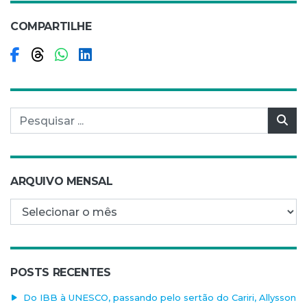
COMPARTILHE
Compartilhar no Facebook
Compartilhar no Threads
Compartilhar no WhatsApp
Compartilhar no LinkedIn
Pesquisar por:
Pes
ARQUIVO MENSAL
Arquivo mensal
POSTS RECENTES
Do IBB à UNESCO, passando pelo sertão do Cariri, Allysson