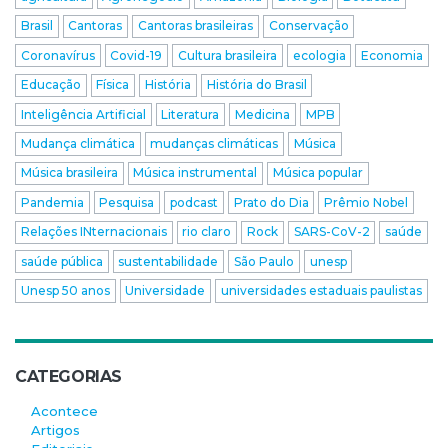
Brasil
Cantoras
Cantoras brasileiras
Conservação
Coronavírus
Covid-19
Cultura brasileira
ecologia
Economia
Educação
Física
História
História do Brasil
Inteligência Artificial
Literatura
Medicina
MPB
Mudança climática
mudanças climáticas
Música
Música brasileira
Música instrumental
Música popular
Pandemia
Pesquisa
podcast
Prato do Dia
Prêmio Nobel
Relações INternacionais
rio claro
Rock
SARS-CoV-2
saúde
saúde pública
sustentabilidade
São Paulo
unesp
Unesp 50 anos
Universidade
universidades estaduais paulistas
CATEGORIAS
Acontece
Artigos