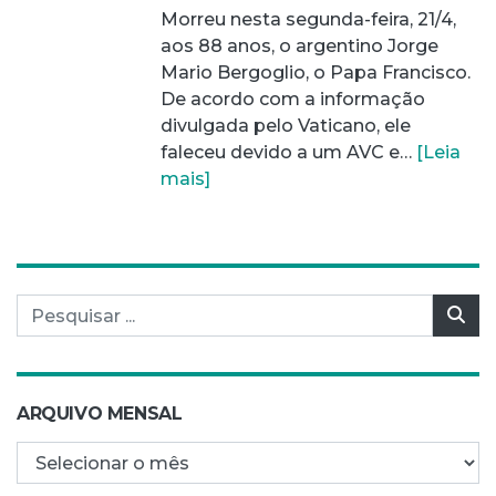
Morreu nesta segunda-feira, 21/4,
aos 88 anos, o argentino Jorge
Mario Bergoglio, o Papa Francisco.
De acordo com a informação
divulgada pelo Vaticano, ele
faleceu devido a um AVC e…
[Leia
mais]
Pesquisar por:
Pes
ARQUIVO MENSAL
Arquivo mensal