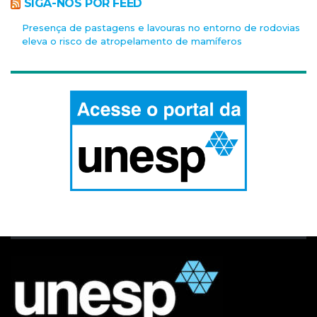
SIGA-NOS POR FEED
Presença de pastagens e lavouras no entorno de rodovias
eleva o risco de atropelamento de mamíferos