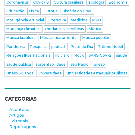
Coronavírus
Covid-19
Cultura brasileira
ecologia
Economia
Educação
Física
História
História do Brasil
Inteligência Artificial
Literatura
Medicina
MPB
Mudança climática
mudanças climáticas
Música
Música brasileira
Música instrumental
Música popular
Pandemia
Pesquisa
podcast
Prato do Dia
Prêmio Nobel
Relações INternacionais
rio claro
Rock
SARS-CoV-2
saúde
saúde pública
sustentabilidade
São Paulo
unesp
Unesp 50 anos
Universidade
universidades estaduais paulistas
CATEGORIAS
Acontece
Artigos
Editoriais
Reportagens