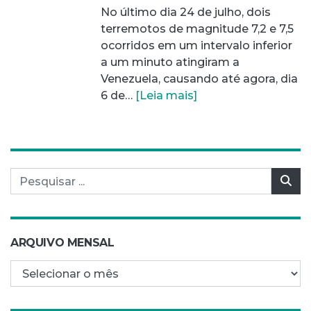
No último dia 24 de julho, dois
terremotos de magnitude 7,2 e 7,5
ocorridos em um intervalo inferior
a um minuto atingiram a
Venezuela, causando até agora, dia
6 de…
[Leia mais]
Pesquisar por:
Pes
ARQUIVO MENSAL
Arquivo mensal