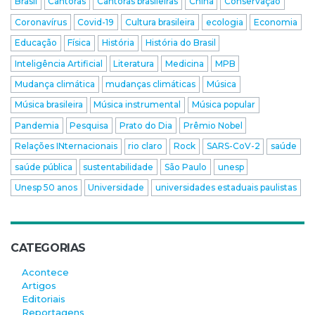
Brasil
Cantoras
Cantoras brasileiras
China
Conservação
Coronavírus
Covid-19
Cultura brasileira
ecologia
Economia
Educação
Física
História
História do Brasil
Inteligência Artificial
Literatura
Medicina
MPB
Mudança climática
mudanças climáticas
Música
Música brasileira
Música instrumental
Música popular
Pandemia
Pesquisa
Prato do Dia
Prêmio Nobel
Relações INternacionais
rio claro
Rock
SARS-CoV-2
saúde
saúde pública
sustentabilidade
São Paulo
unesp
Unesp 50 anos
Universidade
universidades estaduais paulistas
CATEGORIAS
Acontece
Artigos
Editoriais
Reportagens