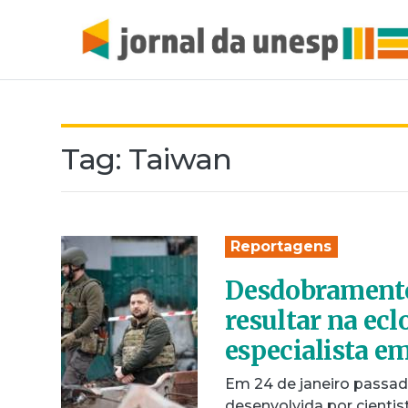
Tag:
Taiwan
Reportagens
Desdobramento
resultar na ecl
especialista e
Em 24 de janeiro passado
desenvolvida por cientis