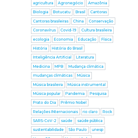
agricultura
Agronegócio
Amazônia
Biologia
Botucatu
Brasil
Cantoras
Cantoras brasileiras
China
Conservação
Coronavírus
Covid-19
Cultura brasileira
ecologia
Economia
Educação
Física
História
História do Brasil
Inteligência Artificial
Literatura
Medicina
MPB
Mudança climática
mudanças climáticas
Música
Música brasileira
Música instrumental
Música popular
Pandemia
Pesquisa
Prato do Dia
Prêmio Nobel
Relações INternacionais
rio claro
Rock
SARS-CoV-2
saúde
saúde pública
sustentabilidade
São Paulo
unesp