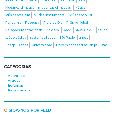
Inteligência Artificial
Literatura
Medicina
MPB
Mudança climática
mudanças climáticas
Música
Música brasileira
Música instrumental
Música popular
Pandemia
Pesquisa
Prato do Dia
Prêmio Nobel
Relações INternacionais
rio claro
Rock
SARS-CoV-2
saúde
saúde pública
sustentabilidade
São Paulo
unesp
Unesp 50 anos
Universidade
universidades estaduais paulistas
CATEGORIAS
Acontece
Artigos
Editoriais
Reportagens
SIGA-NOS POR FEED