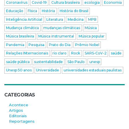
Coronavírus
Covid-19
Cultura brasileira
ecologia
Economia
Educação
Física
História
História do Brasil
Inteligência Artificial
Literatura
Medicina
MPB
Mudança climática
mudanças climáticas
Música
Música brasileira
Música instrumental
Música popular
Pandemia
Pesquisa
Prato do Dia
Prêmio Nobel
Relações INternacionais
rio claro
Rock
SARS-CoV-2
saúde
saúde pública
sustentabilidade
São Paulo
unesp
Unesp 50 anos
Universidade
universidades estaduais paulistas
CATEGORIAS
Acontece
Artigos
Editoriais
Reportagens