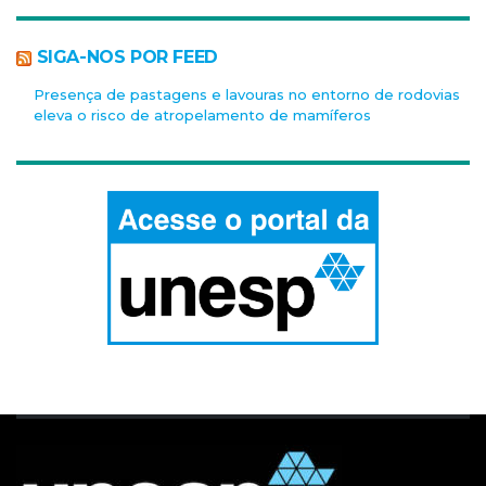
SIGA-NOS POR FEED
Presença de pastagens e lavouras no entorno de rodovias
eleva o risco de atropelamento de mamíferos