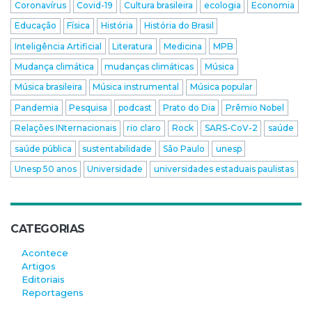
Coronavírus
Covid-19
Cultura brasileira
ecologia
Economia
Educação
Física
História
História do Brasil
Inteligência Artificial
Literatura
Medicina
MPB
Mudança climática
mudanças climáticas
Música
Música brasileira
Música instrumental
Música popular
Pandemia
Pesquisa
podcast
Prato do Dia
Prêmio Nobel
Relações INternacionais
rio claro
Rock
SARS-CoV-2
saúde
saúde pública
sustentabilidade
São Paulo
unesp
Unesp 50 anos
Universidade
universidades estaduais paulistas
CATEGORIAS
Acontece
Artigos
Editoriais
Reportagens