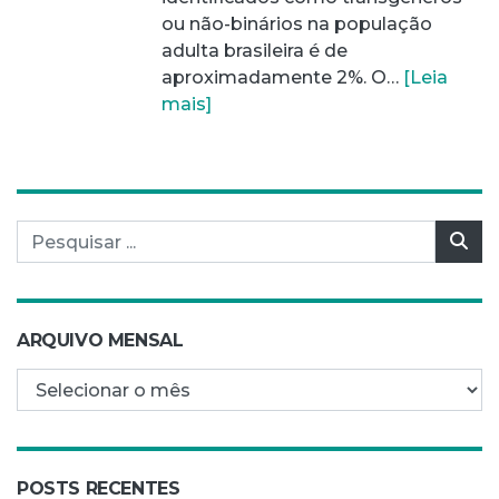
ou não-binários na população
adulta brasileira é de
aproximadamente 2%. O…
[Leia
mais]
Pesquisar por:
Pes
ARQUIVO MENSAL
Arquivo mensal
POSTS RECENTES