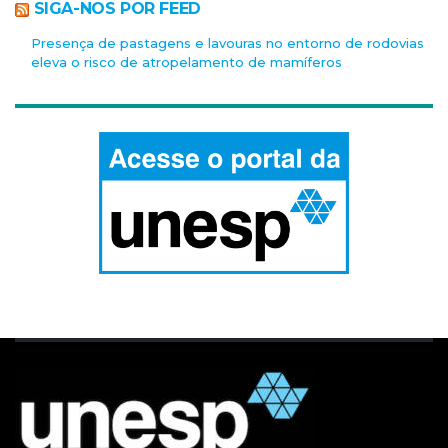
SIGA-NOS POR FEED
Presença de pastagens e lavouras no entorno de rodovias
eleva o risco de atropelamento de mamíferos