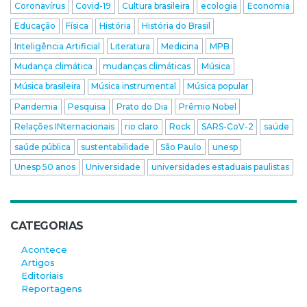
Coronavírus
Covid-19
Cultura brasileira
ecologia
Economia
Educação
Física
História
História do Brasil
Inteligência Artificial
Literatura
Medicina
MPB
Mudança climática
mudanças climáticas
Música
Música brasileira
Música instrumental
Música popular
Pandemia
Pesquisa
Prato do Dia
Prêmio Nobel
Relações INternacionais
rio claro
Rock
SARS-CoV-2
saúde
saúde pública
sustentabilidade
São Paulo
unesp
Unesp 50 anos
Universidade
universidades estaduais paulistas
CATEGORIAS
Acontece
Artigos
Editoriais
Reportagens