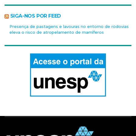
SIGA-NOS POR FEED
Presença de pastagens e lavouras no entorno de rodovias
eleva o risco de atropelamento de mamíferos