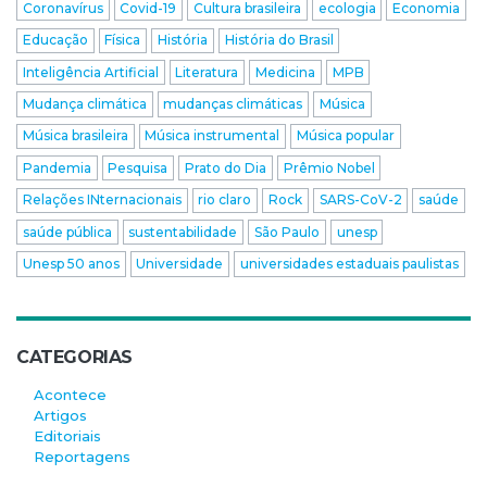
Coronavírus
Covid-19
Cultura brasileira
ecologia
Economia
Educação
Física
História
História do Brasil
Inteligência Artificial
Literatura
Medicina
MPB
Mudança climática
mudanças climáticas
Música
Música brasileira
Música instrumental
Música popular
Pandemia
Pesquisa
Prato do Dia
Prêmio Nobel
Relações INternacionais
rio claro
Rock
SARS-CoV-2
saúde
saúde pública
sustentabilidade
São Paulo
unesp
Unesp 50 anos
Universidade
universidades estaduais paulistas
CATEGORIAS
Acontece
Artigos
Editoriais
Reportagens