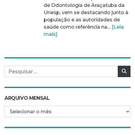
de Odontologia de Araçatuba da
Unesp, vem se destacando junto à
população e as autoridades de
saúde como referência na…
[Leia
mais]
Pesquisar por:
Pes
ARQUIVO MENSAL
Arquivo mensal