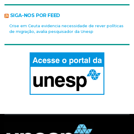
SIGA-NOS POR FEED
Crise em Ceuta evidencia necessidade de rever políticas
de migração, avalia pesquisador da Unesp