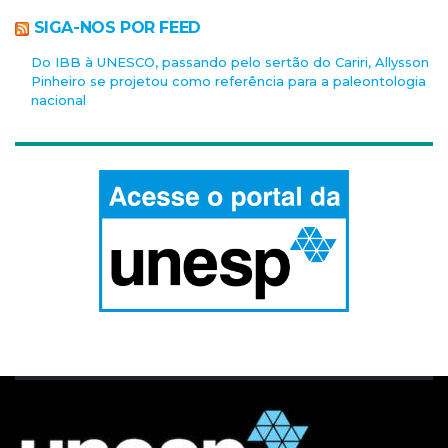
SIGA-NOS POR FEED
Do IBB à UNESCO, passando pelo sertão do Cariri, Allysson
Pinheiro se projetou como referência para a paleontologia
nacional