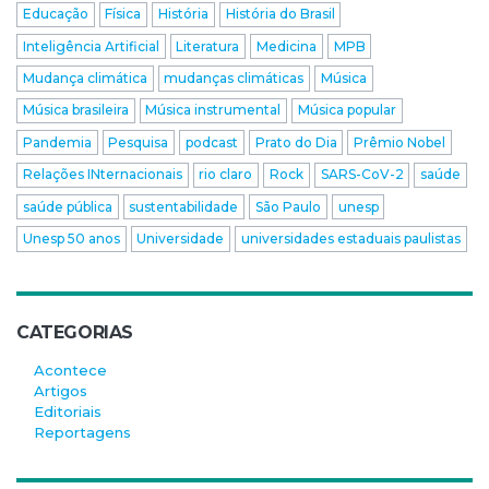
Educação
Física
História
História do Brasil
Inteligência Artificial
Literatura
Medicina
MPB
Mudança climática
mudanças climáticas
Música
Música brasileira
Música instrumental
Música popular
Pandemia
Pesquisa
podcast
Prato do Dia
Prêmio Nobel
Relações INternacionais
rio claro
Rock
SARS-CoV-2
saúde
saúde pública
sustentabilidade
São Paulo
unesp
Unesp 50 anos
Universidade
universidades estaduais paulistas
CATEGORIAS
Acontece
Artigos
Editoriais
Reportagens