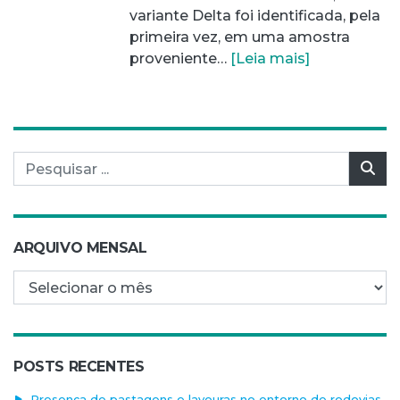
variante Delta foi identificada, pela
primeira vez, em uma amostra
proveniente…
[Leia mais]
Pesquisar por:
Pes
ARQUIVO MENSAL
Arquivo mensal
POSTS RECENTES
Presença de pastagens e lavouras no entorno de rodovias