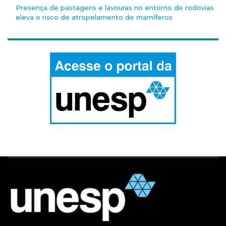
Presença de pastagens e lavouras no entorno de rodovias
eleva o risco de atropelamento de mamíferos