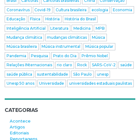
Brasil
Cantoras
Cantoras brasileiras
China
Conservação
Coronavírus
Covid-19
Cultura brasileira
ecologia
Economia
Educação
Física
História
História do Brasil
Inteligência Artificial
Literatura
Medicina
MPB
Mudança climática
mudanças climáticas
Música
Música brasileira
Música instrumental
Música popular
Pandemia
Pesquisa
Prato do Dia
Prêmio Nobel
Relações INternacionais
rio claro
Rock
SARS-CoV-2
saúde
saúde pública
sustentabilidade
São Paulo
unesp
Unesp 50 anos
Universidade
universidades estaduais paulistas
CATEGORIAS
Acontece
Artigos
Editoriais
Reportagens