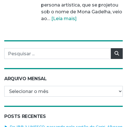
persona artística, que se projetou
sob o nome de Mona Gadelha, veio
ao…
[Leia mais]
Pesquisar por:
Pes
ARQUIVO MENSAL
Arquivo mensal
POSTS RECENTES
Do IBB à UNESCO, passando pelo sertão do Cariri, Allysson