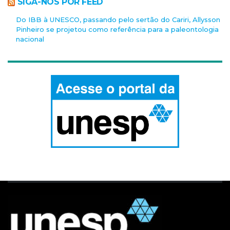
SIGA-NOS POR FEED
Do IBB à UNESCO, passando pelo sertão do Cariri, Allysson
Pinheiro se projetou como referência para a paleontologia
nacional