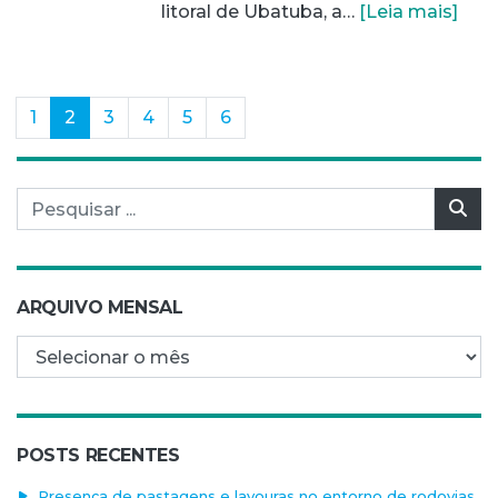
litoral de Ubatuba, a…
[Leia mais]
(current)
1
2
3
4
5
6
Pesquisar por:
Pes
ARQUIVO MENSAL
Arquivo mensal
POSTS RECENTES
Presença de pastagens e lavouras no entorno de rodovias