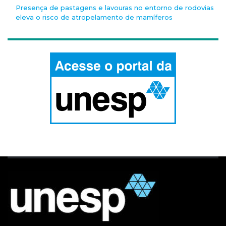
Presença de pastagens e lavouras no entorno de rodovias
eleva o risco de atropelamento de mamíferos