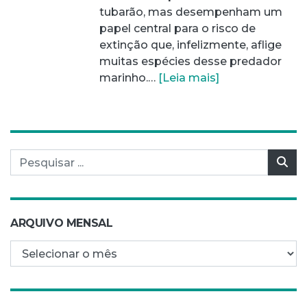
tubarão, mas desempenham um
papel central para o risco de
extinção que, infelizmente, aflige
muitas espécies desse predador
marinho.…
[Leia mais]
Pesquisar por:
Pes
ARQUIVO MENSAL
Arquivo mensal