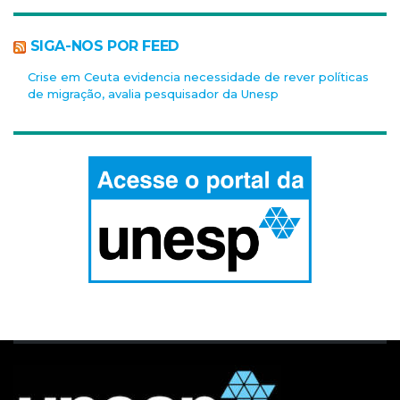
SIGA-NOS POR FEED
Crise em Ceuta evidencia necessidade de rever políticas
de migração, avalia pesquisador da Unesp