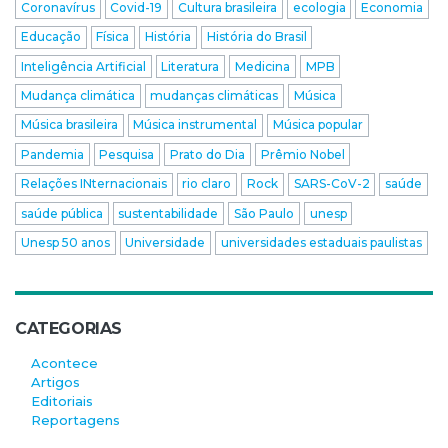
Coronavírus
Covid-19
Cultura brasileira
ecologia
Economia
Educação
Física
História
História do Brasil
Inteligência Artificial
Literatura
Medicina
MPB
Mudança climática
mudanças climáticas
Música
Música brasileira
Música instrumental
Música popular
Pandemia
Pesquisa
Prato do Dia
Prêmio Nobel
Relações INternacionais
rio claro
Rock
SARS-CoV-2
saúde
saúde pública
sustentabilidade
São Paulo
unesp
Unesp 50 anos
Universidade
universidades estaduais paulistas
CATEGORIAS
Acontece
Artigos
Editoriais
Reportagens