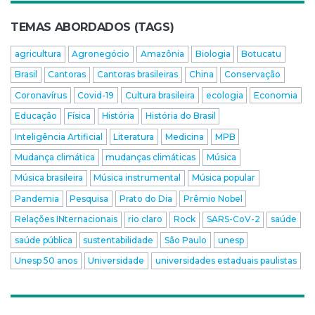
TEMAS ABORDADOS (TAGS)
agricultura
Agronegócio
Amazônia
Biologia
Botucatu
Brasil
Cantoras
Cantoras brasileiras
China
Conservação
Coronavírus
Covid-19
Cultura brasileira
ecologia
Economia
Educação
Física
História
História do Brasil
Inteligência Artificial
Literatura
Medicina
MPB
Mudança climática
mudanças climáticas
Música
Música brasileira
Música instrumental
Música popular
Pandemia
Pesquisa
Prato do Dia
Prêmio Nobel
Relações INternacionais
rio claro
Rock
SARS-CoV-2
saúde
saúde pública
sustentabilidade
São Paulo
unesp
Unesp 50 anos
Universidade
universidades estaduais paulistas