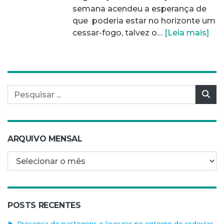
semana acendeu a esperança de
que poderia estar no horizonte um
cessar-fogo, talvez o…
[Leia mais]
Pesquisar por:
Pes
ARQUIVO MENSAL
Arquivo mensal
POSTS RECENTES
Presença de pastagens e lavouras no entorno de rodovias