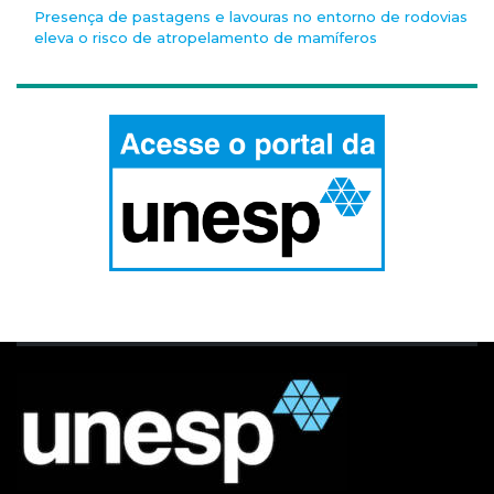
Presença de pastagens e lavouras no entorno de rodovias
eleva o risco de atropelamento de mamíferos