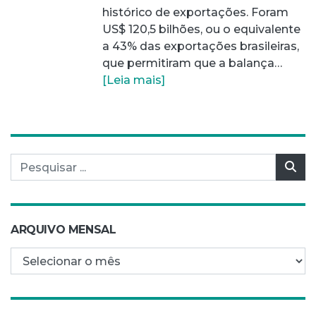
histórico de exportações. Foram
US$ 120,5 bilhões, ou o equivalente
a 43% das exportações brasileiras,
que permitiram que a balança…
[Leia mais]
Pesquisar por:
Pes
ARQUIVO MENSAL
Arquivo mensal