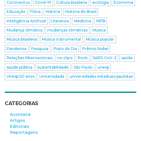
Coronavírus
Covid-19
Cultura brasileira
ecologia
Economia
Educação
Física
História
História do Brasil
Inteligência Artificial
Literatura
Medicina
MPB
Mudança climática
mudanças climáticas
Música
Música brasileira
Música instrumental
Música popular
Pandemia
Pesquisa
Prato do Dia
Prêmio Nobel
Relações INternacionais
rio claro
Rock
SARS-CoV-2
saúde
saúde pública
sustentabilidade
São Paulo
unesp
Unesp 50 anos
Universidade
universidades estaduais paulistas
CATEGORIAS
Acontece
Artigos
Editoriais
Reportagens