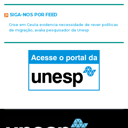
SIGA-NOS POR FEED
Crise em Ceuta evidencia necessidade de rever políticas
de migração, avalia pesquisador da Unesp