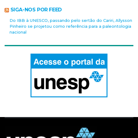
SIGA-NOS POR FEED
Do IBB à UNESCO, passando pelo sertão do Cariri, Allysson
Pinheiro se projetou como referência para a paleontologia
nacional