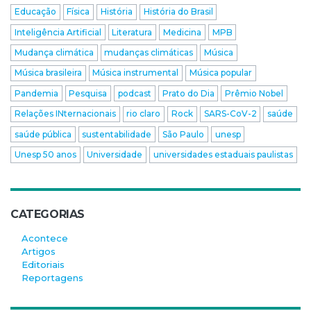
Educação
Física
História
História do Brasil
Inteligência Artificial
Literatura
Medicina
MPB
Mudança climática
mudanças climáticas
Música
Música brasileira
Música instrumental
Música popular
Pandemia
Pesquisa
podcast
Prato do Dia
Prêmio Nobel
Relações INternacionais
rio claro
Rock
SARS-CoV-2
saúde
saúde pública
sustentabilidade
São Paulo
unesp
Unesp 50 anos
Universidade
universidades estaduais paulistas
CATEGORIAS
Acontece
Artigos
Editoriais
Reportagens