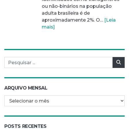
ou não-binários na população
adulta brasileira é de
aproximadamente 2%. O…
[Leia
mais]
Pesquisar por:
Pes
ARQUIVO MENSAL
Arquivo mensal
POSTS RECENTES