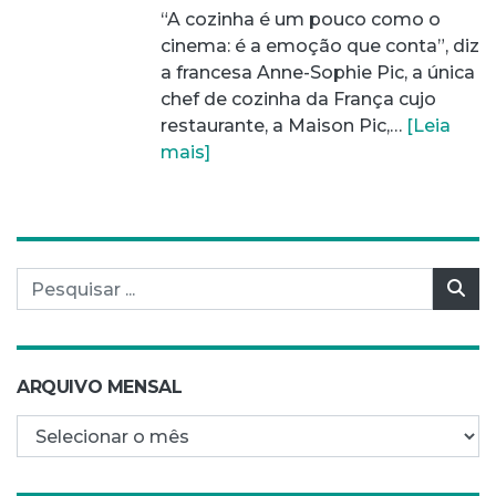
“A cozinha é um pouco como o
cinema: é a emoção que conta”, diz
a francesa Anne-Sophie Pic, a única
chef de cozinha da França cujo
restaurante, a Maison Pic,…
[Leia
mais]
Pesquisar por:
Pes
ARQUIVO MENSAL
Arquivo mensal