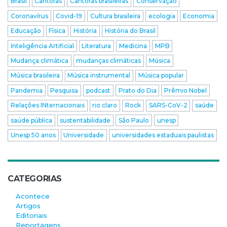
Brasil
Cantoras
Cantoras brasileiras
Conservação
Coronavírus
Covid-19
Cultura brasileira
ecologia
Economia
Educação
Física
História
História do Brasil
Inteligência Artificial
Literatura
Medicina
MPB
Mudança climática
mudanças climáticas
Música
Música brasileira
Música instrumental
Música popular
Pandemia
Pesquisa
podcast
Prato do Dia
Prêmio Nobel
Relações INternacionais
rio claro
Rock
SARS-CoV-2
saúde
saúde pública
sustentabilidade
São Paulo
unesp
Unesp 50 anos
Universidade
universidades estaduais paulistas
CATEGORIAS
Acontece
Artigos
Editoriais
Reportagens