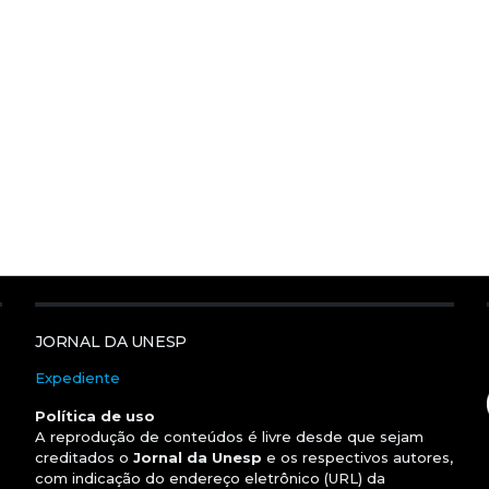
JORNAL DA UNESP
Expediente
Política de uso
A reprodução de conteúdos é livre desde que sejam
creditados o
Jornal da Unesp
e os respectivos autores,
com indicação do endereço eletrônico (URL) da