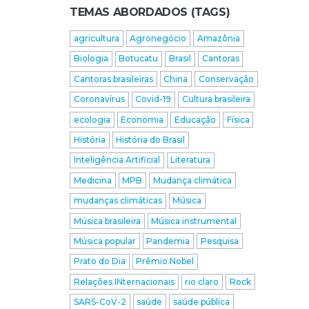
TEMAS ABORDADOS (TAGS)
agricultura
Agronegócio
Amazônia
Biologia
Botucatu
Brasil
Cantoras
Cantoras brasileiras
China
Conservação
Coronavírus
Covid-19
Cultura brasileira
ecologia
Economia
Educação
Física
História
História do Brasil
Inteligência Artificial
Literatura
Medicina
MPB
Mudança climática
mudanças climáticas
Música
Música brasileira
Música instrumental
Música popular
Pandemia
Pesquisa
Prato do Dia
Prêmio Nobel
Relações INternacionais
rio claro
Rock
SARS-CoV-2
saúde
saúde pública