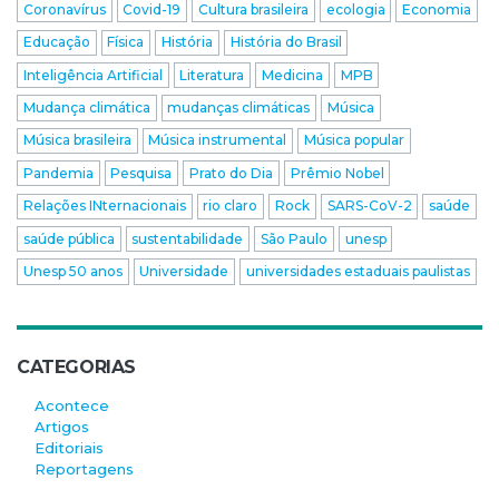
Coronavírus
Covid-19
Cultura brasileira
ecologia
Economia
Educação
Física
História
História do Brasil
Inteligência Artificial
Literatura
Medicina
MPB
Mudança climática
mudanças climáticas
Música
Música brasileira
Música instrumental
Música popular
Pandemia
Pesquisa
Prato do Dia
Prêmio Nobel
Relações INternacionais
rio claro
Rock
SARS-CoV-2
saúde
saúde pública
sustentabilidade
São Paulo
unesp
Unesp 50 anos
Universidade
universidades estaduais paulistas
CATEGORIAS
Acontece
Artigos
Editoriais
Reportagens