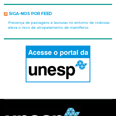
SIGA-NOS POR FEED
Presença de pastagens e lavouras no entorno de rodovias
eleva o risco de atropelamento de mamíferos