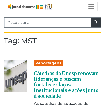
Pesquisar por:
Pes
Tag:
MST
Reportagens
Cátedras da Unesp renovam
lideranças e buscam
fortalecer laços
institucionais e ações junto
à sociedade
As cátedras de Educação do