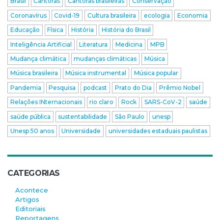
Brasil
Cantoras
Cantoras brasileiras
Conservação
Coronavírus
Covid-19
Cultura brasileira
ecologia
Economia
Educação
Física
História
História do Brasil
Inteligência Artificial
Literatura
Medicina
MPB
Mudança climática
mudanças climáticas
Música
Música brasileira
Música instrumental
Música popular
Pandemia
Pesquisa
podcast
Prato do Dia
Prêmio Nobel
Relações INternacionais
rio claro
Rock
SARS-CoV-2
saúde
saúde pública
sustentabilidade
São Paulo
unesp
Unesp 50 anos
Universidade
universidades estaduais paulistas
CATEGORIAS
Acontece
Artigos
Editoriais
Reportagens