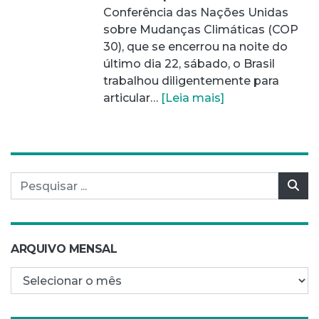
Conferência das Nações Unidas
sobre Mudanças Climáticas (COP
30), que se encerrou na noite do
último dia 22, sábado, o Brasil
trabalhou diligentemente para
articular…
[Leia mais]
Pesquisar por:
Pes
ARQUIVO MENSAL
Arquivo mensal