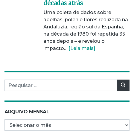
décadas atrás
Uma coleta de dados sobre
abelhas, pólen e flores realizada na
Andaluzia, região sul da Espanha,
na década de 1980 foi repetida 35
anos depois – e revelou o
impacto…
[Leia mais]
Pesquisar por:
Pes
ARQUIVO MENSAL
Arquivo mensal