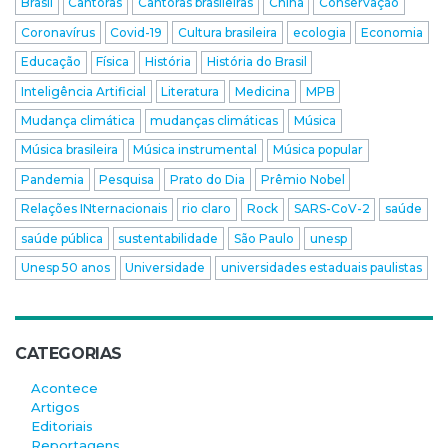
Brasil
Cantoras
Cantoras brasileiras
China
Conservação
Coronavírus
Covid-19
Cultura brasileira
ecologia
Economia
Educação
Física
História
História do Brasil
Inteligência Artificial
Literatura
Medicina
MPB
Mudança climática
mudanças climáticas
Música
Música brasileira
Música instrumental
Música popular
Pandemia
Pesquisa
Prato do Dia
Prêmio Nobel
Relações INternacionais
rio claro
Rock
SARS-CoV-2
saúde
saúde pública
sustentabilidade
São Paulo
unesp
Unesp 50 anos
Universidade
universidades estaduais paulistas
CATEGORIAS
Acontece
Artigos
Editoriais
Reportagens