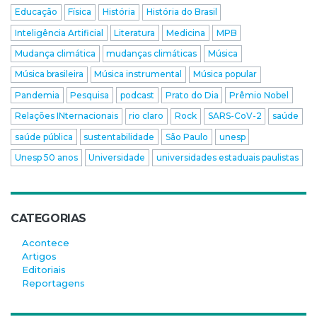
Educação
Física
História
História do Brasil
Inteligência Artificial
Literatura
Medicina
MPB
Mudança climática
mudanças climáticas
Música
Música brasileira
Música instrumental
Música popular
Pandemia
Pesquisa
podcast
Prato do Dia
Prêmio Nobel
Relações INternacionais
rio claro
Rock
SARS-CoV-2
saúde
saúde pública
sustentabilidade
São Paulo
unesp
Unesp 50 anos
Universidade
universidades estaduais paulistas
CATEGORIAS
Acontece
Artigos
Editoriais
Reportagens