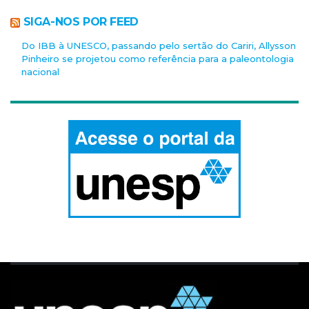
SIGA-NOS POR FEED
Do IBB à UNESCO, passando pelo sertão do Cariri, Allysson
Pinheiro se projetou como referência para a paleontologia
nacional