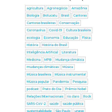
agricultura
Agronegócio
Amazônia
Biologia
Botucatu
Brasil
Cantoras
Cantoras brasileiras
Conservação
Coronavírus
Covid-19
Cultura brasileira
ecologia
Economia
Educação
Física
História
História do Brasil
Inteligência Artificial
Literatura
Medicina
MPB
Mudança climática
mudanças climáticas
Música
Música brasileira
Música instrumental
Música popular
Pandemia
Pesquisa
podcast
Prato do Dia
Prêmio Nobel
Relações INternacionais
rio claro
Rock
SARS-CoV-2
saúde
saúde pública
sustentabilidade
São Paulo
unesp