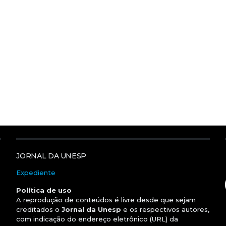
JORNAL DA UNESP
Expediente
Política de uso
A reprodução de conteúdos é livre desde que sejam
creditados o
Jornal da Unesp
e os respectivos autores,
com indicação do endereço eletrônico (URL) da