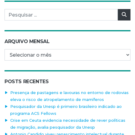
Pesquisar por:
Pes
ARQUIVO MENSAL
Arquivo mensal
POSTS RECENTES
Presença de pastagens e lavouras no entorno de rodovias
eleva o risco de atropelamento de mamíferos
Pesquisador da Unesp é primeiro brasileiro indicado ao
programa ACS Fellows
Crise em Ceuta evidencia necessidade de rever políticas
de migração, avalia pesquisador da Unesp
Antonio Candido viveu renascimento intelectual durante