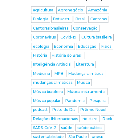
agricultura
Agronegócio
Amazônia
Biologia
Botucatu
Brasil
Cantoras
Cantoras brasileiras
Conservação
Coronavírus
Covid-19
Cultura brasileira
ecologia
Economia
Educação
Física
História
História do Brasil
Inteligência Artificial
Literatura
Medicina
MPB
Mudança climática
mudanças climáticas
Música
Música brasileira
Música instrumental
Música popular
Pandemia
Pesquisa
podcast
Prato do Dia
Prêmio Nobel
Relações INternacionais
rio claro
Rock
SARS-CoV-2
saúde
saúde pública
sustentabilidade
São Paulo
unesp