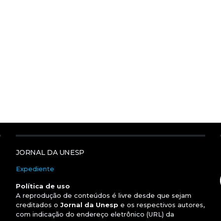
JORNAL DA UNESP
Expediente
Política de uso
A reprodução de conteúdos é livre desde que sejam
creditados o
Jornal da Unesp
e os respectivos autores,
com indicação do endereço eletrônico (URL) da