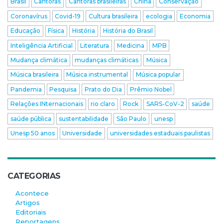
Brasil
Cantoras
Cantoras brasileiras
China
Conservação
Coronavírus
Covid-19
Cultura brasileira
ecologia
Economia
Educação
Física
História
História do Brasil
Inteligência Artificial
Literatura
Medicina
MPB
Mudança climática
mudanças climáticas
Música
Música brasileira
Música instrumental
Música popular
Pandemia
Pesquisa
Prato do Dia
Prêmio Nobel
Relações INternacionais
rio claro
Rock
SARS-CoV-2
saúde
saúde pública
sustentabilidade
São Paulo
unesp
Unesp 50 anos
Universidade
universidades estaduais paulistas
CATEGORIAS
Acontece
Artigos
Editoriais
Reportagens