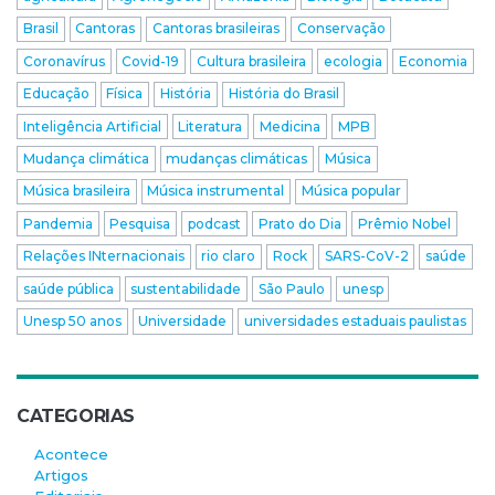
Brasil
Cantoras
Cantoras brasileiras
Conservação
Coronavírus
Covid-19
Cultura brasileira
ecologia
Economia
Educação
Física
História
História do Brasil
Inteligência Artificial
Literatura
Medicina
MPB
Mudança climática
mudanças climáticas
Música
Música brasileira
Música instrumental
Música popular
Pandemia
Pesquisa
podcast
Prato do Dia
Prêmio Nobel
Relações INternacionais
rio claro
Rock
SARS-CoV-2
saúde
saúde pública
sustentabilidade
São Paulo
unesp
Unesp 50 anos
Universidade
universidades estaduais paulistas
CATEGORIAS
Acontece
Artigos