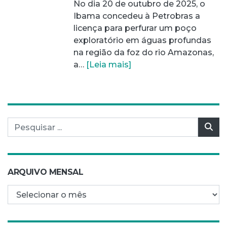
No dia 20 de outubro de 2025, o
Ibama concedeu à Petrobras a
licença para perfurar um poço
exploratório em águas profundas
na região da foz do rio Amazonas,
a…
[Leia mais]
Pesquisar por:
Pes
ARQUIVO MENSAL
Arquivo mensal