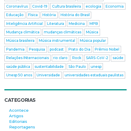
Coronavírus
Covid-19
Cultura brasileira
ecologia
Economia
Educação
Física
História
História do Brasil
Inteligência Artificial
Literatura
Medicina
MPB
Mudança climática
mudanças climáticas
Música
Música brasileira
Música instrumental
Música popular
Pandemia
Pesquisa
podcast
Prato do Dia
Prêmio Nobel
Relações INternacionais
rio claro
Rock
SARS-CoV-2
saúde
saúde pública
sustentabilidade
São Paulo
unesp
Unesp 50 anos
Universidade
universidades estaduais paulistas
CATEGORIAS
Acontece
Artigos
Editoriais
Reportagens