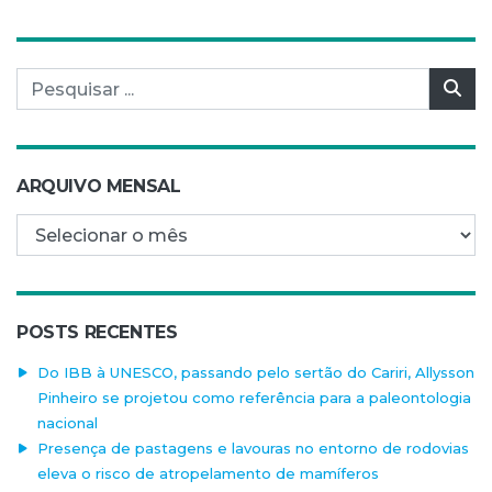
Pesquisar por:
Pes
ARQUIVO MENSAL
Arquivo mensal
POSTS RECENTES
Do IBB à UNESCO, passando pelo sertão do Cariri, Allysson
Pinheiro se projetou como referência para a paleontologia
nacional
Presença de pastagens e lavouras no entorno de rodovias
eleva o risco de atropelamento de mamíferos