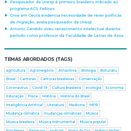
Pesquisador da Unesp é primeiro brasileiro indicado ao
programa ACS Fellows
Crise em Ceuta evidencia necessidade de rever políticas
de migração, avalia pesquisador da Unesp
Antonio Candido viveu renascimento intelectual durante
período como professor da Faculdade de Letras de Assis
TEMAS ABORDADOS (TAGS)
agricultura
Agronegócio
Amazônia
Biologia
Botucatu
Brasil
Cantoras
Cantoras brasileiras
Conservação
Coronavírus
Covid-19
Cultura brasileira
ecologia
Economia
Educação
Física
História
História do Brasil
Inteligência Artificial
Literatura
Medicina
MPB
Mudança climática
mudanças climáticas
Música
Música brasileira
Música instrumental
Música popular
Pandemia
Pesquisa
podcast
Prato do Dia
Prêmio Nobel