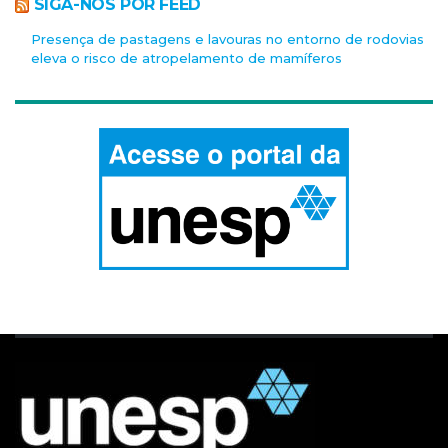
SIGA-NOS POR FEED
Presença de pastagens e lavouras no entorno de rodovias
eleva o risco de atropelamento de mamíferos