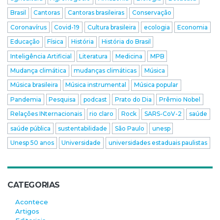
Brasil
Cantoras
Cantoras brasileiras
Conservação
Coronavírus
Covid-19
Cultura brasileira
ecologia
Economia
Educação
Física
História
História do Brasil
Inteligência Artificial
Literatura
Medicina
MPB
Mudança climática
mudanças climáticas
Música
Música brasileira
Música instrumental
Música popular
Pandemia
Pesquisa
podcast
Prato do Dia
Prêmio Nobel
Relações INternacionais
rio claro
Rock
SARS-CoV-2
saúde
saúde pública
sustentabilidade
São Paulo
unesp
Unesp 50 anos
Universidade
universidades estaduais paulistas
CATEGORIAS
Acontece
Artigos