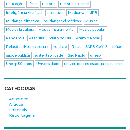
Educação
Física
História
História do Brasil
Inteligência Artificial
Literatura
Medicina
MPB
Mudança climática
mudanças climáticas
Música
Música brasileira
Música instrumental
Música popular
Pandemia
Pesquisa
Prato do Dia
Prêmio Nobel
Relações INternacionais
rio claro
Rock
SARS-CoV-2
saúde
saúde pública
sustentabilidade
São Paulo
unesp
Unesp 50 anos
Universidade
universidades estaduais paulistas
CATEGORIAS
Acontece
Artigos
Editoriais
Reportagens