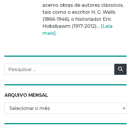
acervo obras de autores clássicos,
tais como o escritor H. G. Wells
(1866-1946), o historiador Eric
Hobsbawm (1917-2012)…
[Leia
mais]
Pesquisar por:
Pes
ARQUIVO MENSAL
Arquivo mensal