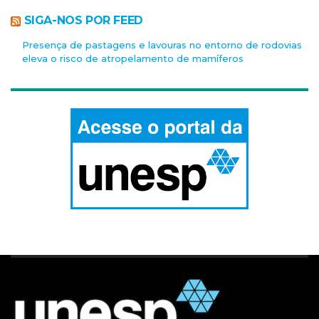
SIGA-NOS POR FEED
Presença de pastagens e lavouras no entorno de rodovias
eleva o risco de atropelamento de mamíferos