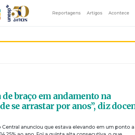
Reportagens
Artigos
Acontece
 de braço em andamento na
e se arrastar por anos”, diz doce
co Central anunciou que estava elevando em um ponto a
14,25% ao ano. Foi a quinta alta consecutiva, o que