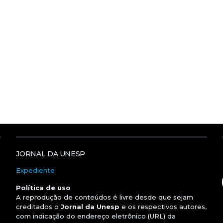
JORNAL DA UNESP
Expediente
Política de uso
A reprodução de conteúdos é livre desde que sejam
creditados o
Jornal da Unesp
e os respectivos autores,
com indicação do endereço eletrônico (URL) da