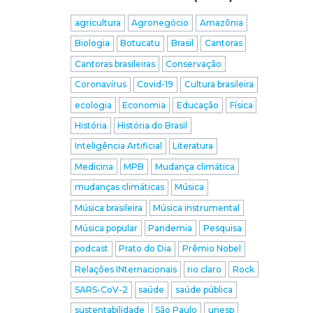
agricultura
Agronegócio
Amazônia
Biologia
Botucatu
Brasil
Cantoras
Cantoras brasileiras
Conservação
Coronavírus
Covid-19
Cultura brasileira
ecologia
Economia
Educação
Física
História
História do Brasil
Inteligência Artificial
Literatura
Medicina
MPB
Mudança climática
mudanças climáticas
Música
Música brasileira
Música instrumental
Música popular
Pandemia
Pesquisa
podcast
Prato do Dia
Prêmio Nobel
Relações INternacionais
rio claro
Rock
SARS-CoV-2
saúde
saúde pública
sustentabilidade
São Paulo
unesp