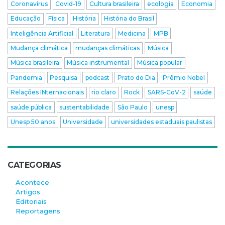
Coronavírus
Covid-19
Cultura brasileira
ecologia
Economia
Educação
Física
História
História do Brasil
Inteligência Artificial
Literatura
Medicina
MPB
Mudança climática
mudanças climáticas
Música
Música brasileira
Música instrumental
Música popular
Pandemia
Pesquisa
podcast
Prato do Dia
Prêmio Nobel
Relações INternacionais
rio claro
Rock
SARS-CoV-2
saúde
saúde pública
sustentabilidade
São Paulo
unesp
Unesp 50 anos
Universidade
universidades estaduais paulistas
CATEGORIAS
Acontece
Artigos
Editoriais
Reportagens