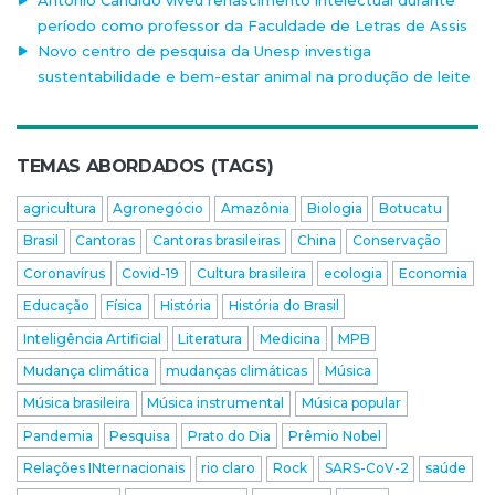
Antonio Candido viveu renascimento intelectual durante
período como professor da Faculdade de Letras de Assis
Novo centro de pesquisa da Unesp investiga
sustentabilidade e bem-estar animal na produção de leite
TEMAS ABORDADOS (TAGS)
agricultura
Agronegócio
Amazônia
Biologia
Botucatu
Brasil
Cantoras
Cantoras brasileiras
China
Conservação
Coronavírus
Covid-19
Cultura brasileira
ecologia
Economia
Educação
Física
História
História do Brasil
Inteligência Artificial
Literatura
Medicina
MPB
Mudança climática
mudanças climáticas
Música
Música brasileira
Música instrumental
Música popular
Pandemia
Pesquisa
Prato do Dia
Prêmio Nobel
Relações INternacionais
rio claro
Rock
SARS-CoV-2
saúde