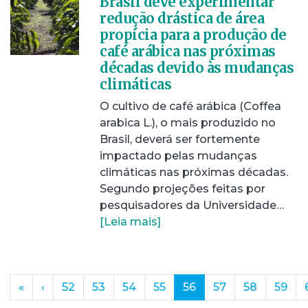
Brasil deve experimentar
redução drástica de área
propícia para a produção de
café arábica nas próximas
décadas devido às mudanças
climáticas
O cultivo de café arábica (Coffea
arabica L.), o mais produzido no
Brasil, deverá ser fortemente
impactado pelas mudanças
climáticas nas próximas décadas.
Segundo projeções feitas por
pesquisadores da Universidade…
[Leia mais]
(current)
«
‹
52
53
54
55
56
57
58
59