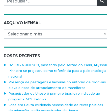
Pes
ARQUIVO MENSAL
Arquivo mensal
POSTS RECENTES
Do IBB à UNESCO, passando pelo sertão do Cariri, Allysson
Pinheiro se projetou como referência para a paleontologia
nacional
Presença de pastagens e lavouras no entorno de rodovias
eleva o risco de atropelamento de mamíferos
Pesquisador da Unesp é primeiro brasileiro indicado ao
programa ACS Fellows
Crise em Ceuta evidencia necessidade de rever políticas
de migração, avalia pesquisador da Unesp