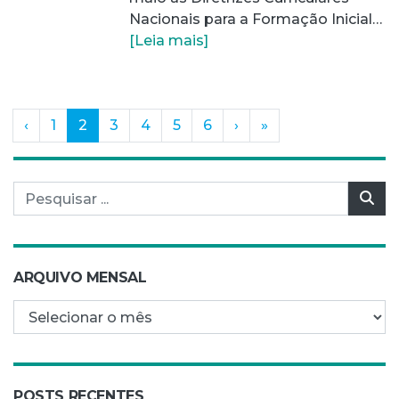
Nacionais para a Formação Inicial…
[Leia mais]
(current)
‹
1
2
3
4
5
6
›
»
Pesquisar por:
Pes
ARQUIVO MENSAL
Arquivo mensal
POSTS RECENTES