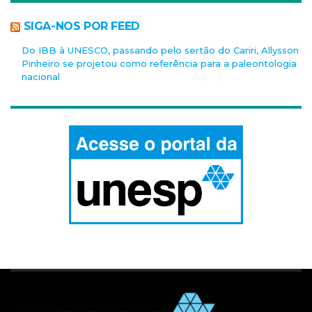
SIGA-NOS POR FEED
Do IBB à UNESCO, passando pelo sertão do Cariri, Allysson
Pinheiro se projetou como referência para a paleontologia
nacional