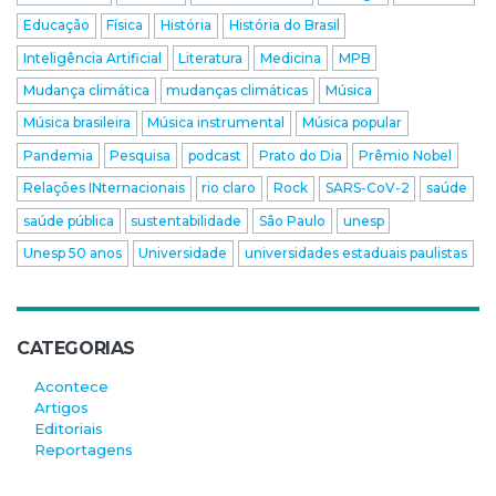
Educação
Física
História
História do Brasil
Inteligência Artificial
Literatura
Medicina
MPB
Mudança climática
mudanças climáticas
Música
Música brasileira
Música instrumental
Música popular
Pandemia
Pesquisa
podcast
Prato do Dia
Prêmio Nobel
Relações INternacionais
rio claro
Rock
SARS-CoV-2
saúde
saúde pública
sustentabilidade
São Paulo
unesp
Unesp 50 anos
Universidade
universidades estaduais paulistas
CATEGORIAS
Acontece
Artigos
Editoriais
Reportagens