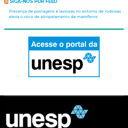
SIGA-NOS POR FEED
Presença de pastagens e lavouras no entorno de rodovias
eleva o risco de atropelamento de mamíferos