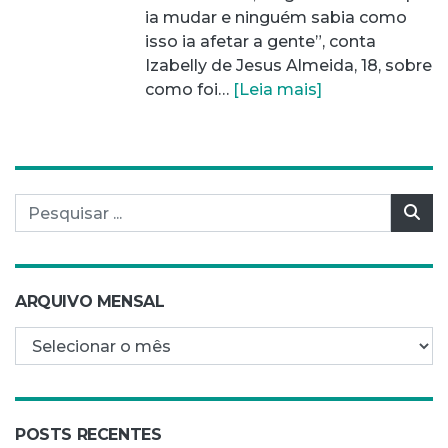
ia mudar e ninguém sabia como
isso ia afetar a gente”, conta
Izabelly de Jesus Almeida, 18, sobre
como foi…
[Leia mais]
Pesquisar por:
Pes
ARQUIVO MENSAL
Arquivo mensal
POSTS RECENTES