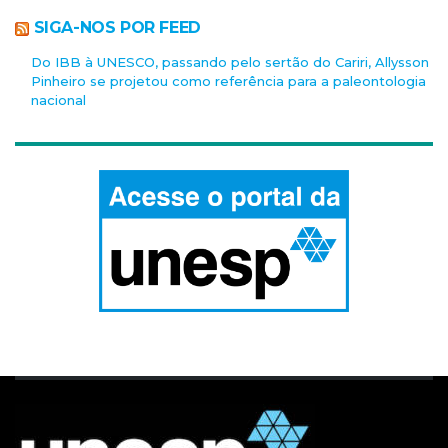
SIGA-NOS POR FEED
Do IBB à UNESCO, passando pelo sertão do Cariri, Allysson
Pinheiro se projetou como referência para a paleontologia
nacional