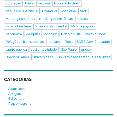
Educação
Física
História
História do Brasil
Inteligência Artificial
Literatura
Medicina
MPB
Mudança climática
mudanças climáticas
Música
Música brasileira
Música instrumental
Música popular
Pandemia
Pesquisa
podcast
Prato do Dia
Prêmio Nobel
Relações INternacionais
rio claro
Rock
SARS-CoV-2
saúde
saúde pública
sustentabilidade
São Paulo
unesp
Unesp 50 anos
Universidade
universidades estaduais paulistas
CATEGORIAS
Acontece
Artigos
Editoriais
Reportagens